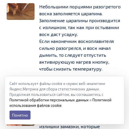
Небольшими порциями разогретого
воска заполняется царапина.
Заполнение царапины производится
с излишком, так как при остывании
воск даст усадку.
Если наконечник воскоплавителя
сильно разогрелся, и воск начал
дымить, то следует отпустить
активирующую нагрев кнопку,
чтобы снизить температуру.
После каждого нанесения воска
Сайт использует файлы cookie и сервис веб-аналитики
определенного оттенка, рабочий
Яндекс.Метрика для сбора статистических данных.
наконечник необходимо очищать с
Продолжая пользоваться сайтом, вы соглашаетесь с
Политикой обработки персональных данных
и
Политикой
помощью чистой салфетки.
использования файлов cookie
.
После застывания воска,
Понятно
примерно через 30÷50 секунд,
излишки замазки, которые