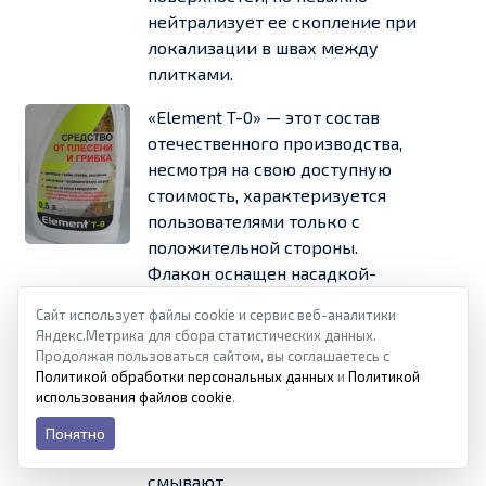
нейтрализует ее скопление при
локализации в швах между
плитками.
«Element T-0» — этот состав
отечественного производства,
несмотря на свою доступную
стоимость, характеризуется
пользователями только с
положительной стороны.
Флакон оснащен насадкой-
разбрызгивателем, что упрощает
Сайт использует файлы cookie и сервис веб-аналитики
нанесение раствора на поверхности.
Яндекс.Метрика для сбора статистических данных.
Преимуществом данного состава
Продолжая пользоваться сайтом, вы соглашаетесь с
является отсутствие неприятного
Политикой обработки персональных данных
и
Политикой
использования файлов cookie
.
запаха. После разбрызгивания спрея
на поверхность, ее оставляют в
Понятно
покое на некоторое время, затем
смывают.