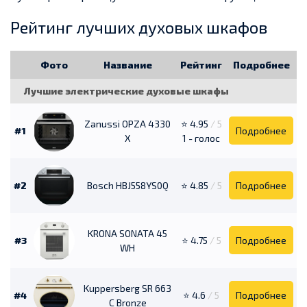
Рейтинг лучших духовых шкафов
Фото
Название
Рейтинг
Подробнее
Лучшие электрические духовые шкафы
Zanussi OPZA 4330
⭐ 4.95
/ 5
#1
Подробнее
X
1 - голос
#2
Bosch HBJ558YS0Q
⭐ 4.85
/ 5
Подробнее
KRONA SONATA 45
#3
⭐ 4.75
/ 5
Подробнее
WH
Kuppersberg SR 663
#4
⭐ 4.6
/ 5
Подробнее
C Bronze