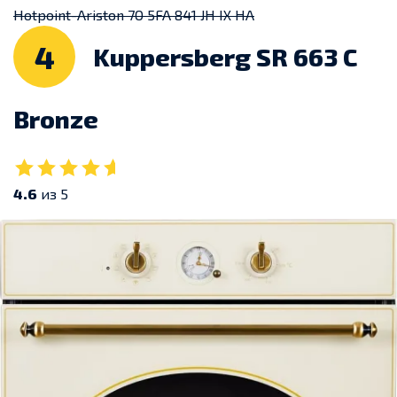
Hotpoint-Ariston 7O 5FA 841 JH IX HA
4
Kuppersberg SR 663 C
Bronze
4.6
из 5