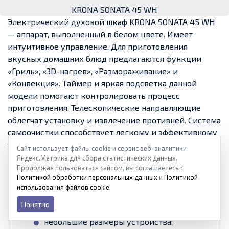
KRONA SONATA 45 WH
Электрический духовой шкаф KRONA SONATA 45 WH
— аппарат, выполненный в белом цвете. Имеет
интуитивное управление. Для приготовления
вкусных домашних блюд предлагаются функции
«Гриль», «3D-нагрев», «Размораживание» и
«Конвекция». Таймер и яркая подсветка данной
модели помогают контролировать процесс
приготовления. Телескопические направляющие
облегчат установку и извлечение противней. Система
самоочистки способствует легкому и эффективному
удалению загрязнений. В комплекте с KRONA SONATA
Сайт использует файлы cookie и сервис веб-аналитики
45 WH поставляются два противня с держателем, а
Яндекс.Метрика для сбора статистических данных.
Продолжая пользоваться сайтом, вы соглашаетесь с
также решетка и вертел.
Политикой обработки персональных данных
и
Политикой
использования файлов cookie
.
Понятно
небольшие размеры устройства;