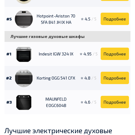
Hotpoint-Ariston 7O
#5
⭐ 4.5
/ 5
Подробнее
5FA 841 JH IX HA
Лучшие газовые духовые шкафы
#1
Indesit IGW 324 IX
⭐ 4.95
/ 5
Подробнее
#2
Korting OGG 541 CFX
⭐ 4.8
/ 5
Подробнее
MAUNFELD
#3
⭐ 4.6
/ 5
Подробнее
EOGC604B
Лучшие электрические духовые