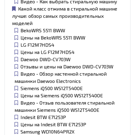
Видео - Как выбрать стиральную машину
Какой класс отжима в стиральной машине
лучше: обзор самых производительных
моделей
BekoWRS 5511 BWW
Цены на BekoWRS 5511 BWW
LG F12M7HDS4
Цены на LG F12M7HDS4
Daewoo DWD-CV703W
Отзывы и цены на Daewoo DWD-CV703W
Видео - Обзор настенной стиральной
машинки Daewoo Electronics
Siemens iQ500 WS12T540OE
Цены на Siemens iQ500 WS12T540OE
Видео - Отзыв пользователя стиральной
машинки Siemens iQ500 WS12T540OE
Indesit BTW E71253P
Цены на Indesit BTW E71253P
Samsung WD10N64PR2X