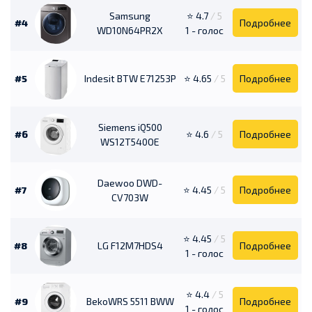
Samsung
⭐ 4.7
/ 5
#4
Подробнее
WD10N64PR2X
1 - голос
#5
Indesit BTW E71253P
⭐ 4.65
/ 5
Подробнее
Siemens iQ500
#6
⭐ 4.6
/ 5
Подробнее
WS12T540OE
Daewoo DWD-
#7
⭐ 4.45
/ 5
Подробнее
CV703W
⭐ 4.45
/ 5
#8
LG F12M7HDS4
Подробнее
1 - голос
⭐ 4.4
/ 5
#9
BekoWRS 5511 BWW
Подробнее
1 - голос