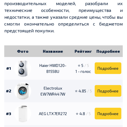
производительных моделей, разобрали их
технические особенности, преимущества и
недостатки, а также указали средние цены, чтобы вы
смогли окончательно определиться с бюджетом
предстоящей покупки.
Фото
Название
Рейтинг
Подробнее
Haier HWD120-
⭐ 5
/ 5
#1
Подробнее
B1558U
1 - голос
Electrolux
#2
⭐ 4.85
/ 5
Подробнее
EW7WR447W
#3
AEG LTX7ER272
⭐ 4.8
/ 5
Подробнее