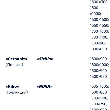
1600 ×700;
1600
×1000;
1600×1600;
1650×1650;
1700×1000;
1700×1100;
1700×900;
1800×800
«Сersanit»
«Sicilia»
1600×900;
(Польша)
1600×1000;
1500×900;
1500×950
«Riho»
«NORA»
1535×1005;
(Голландия)
1500×800;
1700×1100;
1700×750;
1600×900;