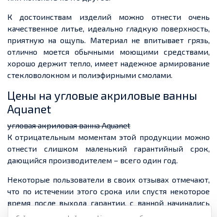
К достоинствам изделий можно отнести очень
качественное литье, идеально гладкую поверхность,
приятную на ощупь. Материал не впитывает грязь,
отлично моется обычными моющими средствами,
хорошо держит тепло, имеет надежное армирование
стекловолокном и полиэфирными смолами.
Цены на угловые акриловые ванны
Aquanet
угловая акриловая ванна Aquanet
К отрицательным моментам этой продукции можно
отнести слишком маленький гарантийный срок,
дающийся производителем – всего один год.
Некоторые пользователи в своих отзывах отмечают,
что по истечении этого срока или спустя некоторое
время после выхода гарантии, с ванной начинались
проблемы. На ее поверхности возникали изъяны в