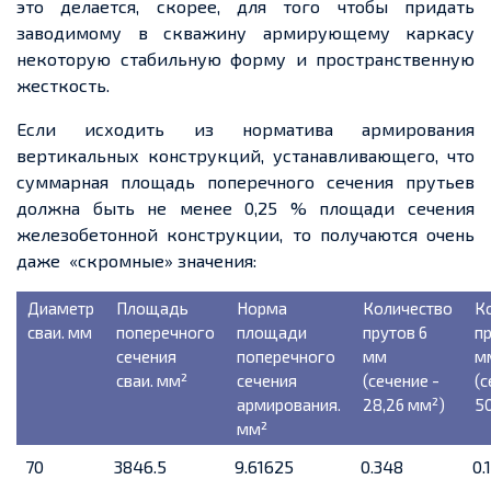
это делается, скорее, для того чтобы придать
заводимому в скважину армирующему каркасу
некоторую стабильную форму и пространственную
жесткость.
Если исходить из норматива армирования
вертикальных конструкций, устанавливающего, что
суммарная площадь поперечного сечения прутьев
должна быть не менее 0,25 % площади сечения
железобетонной конструкции, то получаются очень
даже «скромные» значения:
Диаметр
Площадь
Норма
Количество
К
сваи. мм
поперечного
площади
прутов 6
пр
сечения
поперечного
мм
м
сваи. мм²
сечения
(сечение -
(с
армирования.
28,26 мм²)
5
мм²
70
3846.5
9.61625
0.348
0.