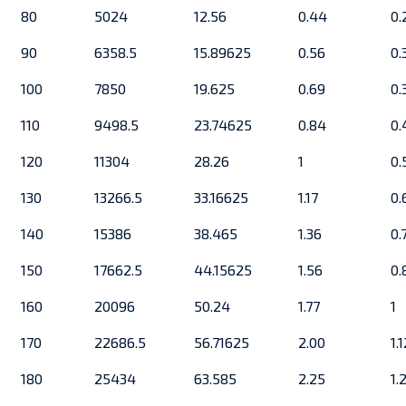
80
5024
12.56
0.44
0.
90
6358.5
15.89625
0.56
0.
100
7850
19.625
0.69
0.
110
9498.5
23.74625
0.84
0.
120
11304
28.26
1
0.
130
13266.5
33.16625
1.17
0.
140
15386
38.465
1.36
0.
150
17662.5
44.15625
1.56
0.
160
20096
50.24
1.77
1
170
22686.5
56.71625
2.00
1.
180
25434
63.585
2.25
1.