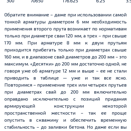
300
70650
176.625
6.25
3.
Обратите внимание – даже при использовании самой
тонкой арматуры диаметром 6 мм необходимость
применения второго прута возникает по нормативам
только при диаметре сваи 120 мм, а трех – при свыше
170 мм. При арматуре 8 мм к двум прутьям
приходится прибегать только при диаметрах свыше
160 мм, и в диапазоне свай диаметров до 200 мм – это
максимум. «Десятки» до 200 мм достаточно одной, не
говоря уже об арматуре 12 мм и выше – ее не стали
приводить в таблице — уже и так все ясно.
Повторимся – применение трех или четырех прутьев
при диаметрах свай до 200 мм включительно
оправдано исключительно с позиций придания
армирующей конструкции некоторой
пространственной жесткости – так ее проще
опустить в скважину и обеспечить временную
стабильность – до заливки бетона. Но даже если вы