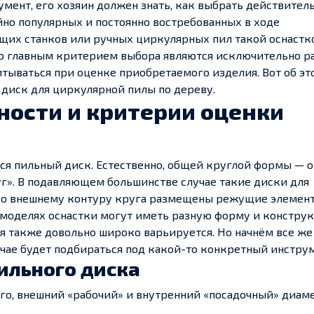
мент, его хозяин должен знать, как выбрать действител
но популярных и постоянно востребованных в ходе
щих станков или ручных циркулярных пил такой оснастк
что главным критерием выбора являются исключительно р
тываться при оценке приобретаемого изделия. Вот об эт
 диск для циркулярной пилы по дереву.
ности и критерии оценки
тся пильный диск. Естественно, общей круглой формы — 
круг». В подавляющем большинстве случае такие диски для
 По внешнему контуру круга размещены режущие элемен
х моделях оснастки могут иметь разную форму и констру
я также довольно широко варьируется. Но начнём все же
учае будет подбираться под какой-то конкретный инструм
ильного диска
го, внешний «рабочий» и внутренний «посадочный» диам