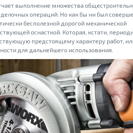
гчает выполнение множества общестроительн
отделочных операций. Но как бы ни был соверш
ктически бесполезной дорогой механической
тствующей оснасткой. Которая, кстати, период
тствующую предстоящему характеру работ, ил
ности для дальнейшего использования.