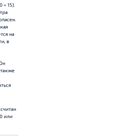
÷ 15).
тра
опасен.
акая
тся на
и, в
Он
 также
аться
ссчитан
0 или