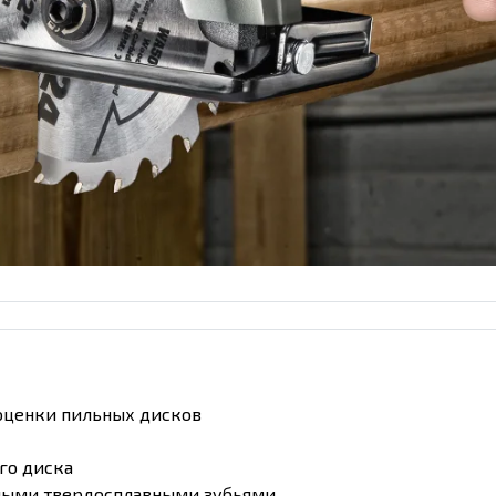
 оценки пильных дисков
го диска
нными твердосплавными зубьями