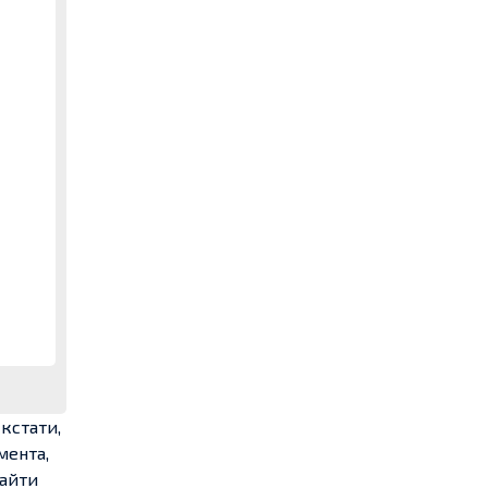
кстати,
мента,
найти