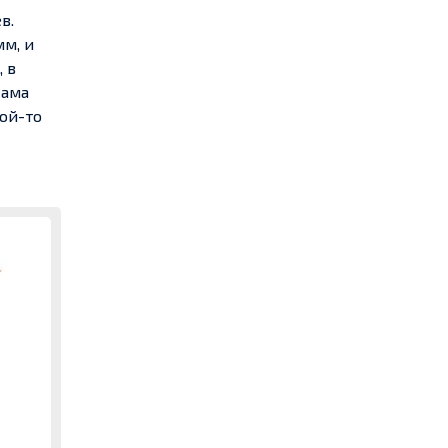
в.
мм, и
 в
сама
кой-то