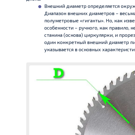
Внешний диаметр определяется окруж
Диапазон внешних диаметров – весьма
полуметровые «гиганты». Но, как изв
особенности – ручного, как правило, 
станина (основа) циркулярки, и проре
один конкретный внешний диаметр пил
указывается в основных характеристик