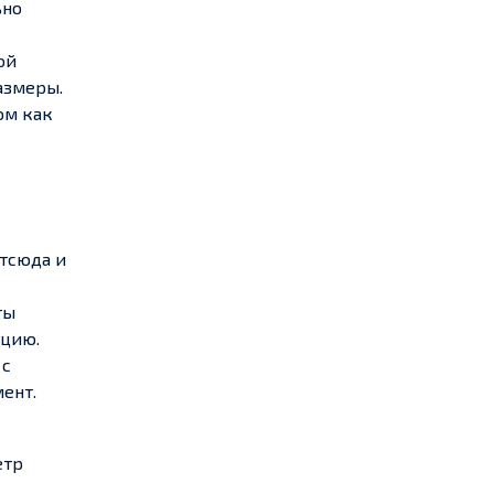
ьно
ой
азмеры.
ом как
отсюда и
ты
кцию.
 с
ент.
етр