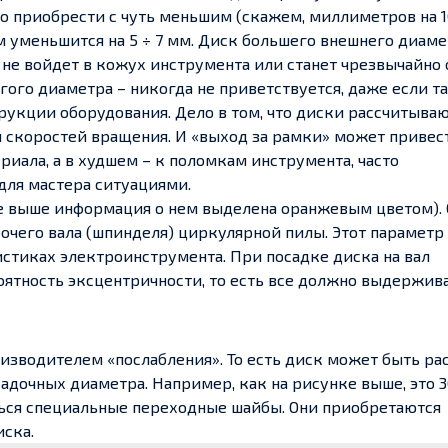
 приобрести с чуть меньшим (скажем, миллиметров на 10 
м уменьшится на 5 ÷ 7 мм. Диск большего внешнего диаме
 не войдет в кожух инструмента или станет чрезвычайно 
гого диаметра – никогда не приветствуется, даже если т
укции оборудования. Дело в том, что диски рассчитываю
 скоростей вращения. И «выход за рамки» может привест
риала, а в худшем – к поломкам инструмента, часто
ля мастера ситуациями.
ме выше информация о нем выделена оранжевым цветом). 
очего вала (шпинделя) циркулярной пилы. Этот параметр
истиках электроинструмента. При посадке диска на вал
ятность эксцентричности, то есть все должно выдержив
изводителем «послабления». То есть диск может быть ра
садочных диаметра. Например, как на рисунке выше, это 3
ться специальные переходные шайбы. Они приобретаются
иска.