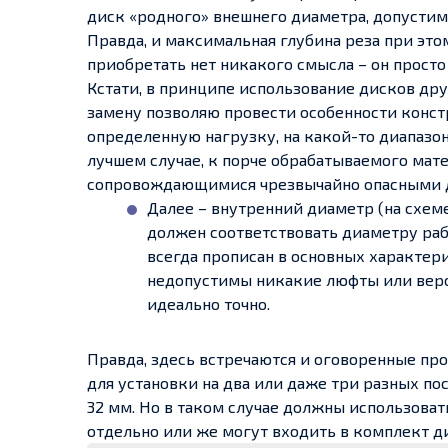
диск «родного» внешнего диаметра, допустимо
Правда, и максимальная глубина реза при это
приобретать нет никакого смысла – он просто
Кстати, в принципе использование дисков дру
замену позволяю провести особенности констр
определенную нагрузку, на какой-то диапазон
лучшем случае, к порче обрабатываемого мате
сопровождающимися чрезвычайно опасными д
Далее – внутренний диаметр (на схе
должен соответствовать диаметру раб
всегда прописан в основных характер
недопустимы никакие люфты или веро
идеально точно.
Правда, здесь встречаются и оговоренные про
для установки на два или даже три разных по
32 мм. Но в таком случае должны использова
отдельно или же могут входить в комплект д