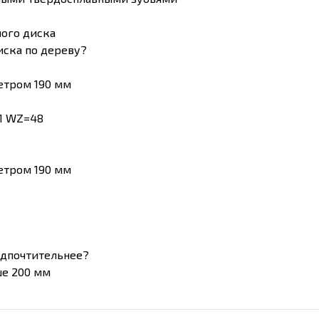
ного диска
иска по дереву?
етром 190 мм
HM WZ=48
етром 190 мм
едпочтительнее?
е 200 мм