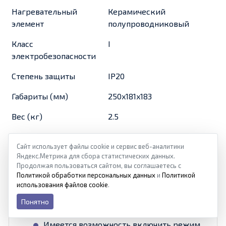
Нагревательный
Керамический
элемент
полупроводниковый
Класс
I
электробезопасности
Степень защиты
IP20
Габариты (мм)
250x181x183
Вес (кг)
2.5
Сайт использует файлы cookie и сервис веб-аналитики
Яндекс.Метрика для сбора статистических данных.
Продолжая пользоваться сайтом, вы соглашаетесь с
Политикой обработки персональных данных
и
Политикой
Прибор привлекает своей компактностью
использования файлов cookie
.
и высокой мобильностью – весит всего 2.7
Понятно
кг.
Имеется возможность включить режим