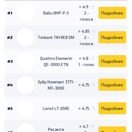
⭐ 4.9
/ 5
#1
Ballu BHP-P-5
2 -
Подробнее
голоса
⭐ 4.85
/ 5
#2
Timberk TIH RE8 5M
2 -
Подробнее
голоса
Quattro Elementi
⭐ 4.8
/ 5
#3
Подробнее
QE-3000 ETN
1 - голос
Зубр Компакт ЗТП-
#4
⭐ 4.75
/ 5
Подробнее
М1-3000
#5
Loriot LT-05RE
⭐ 4.75
/ 5
Подробнее
⭐ 4.7
/ 5
Ресанта