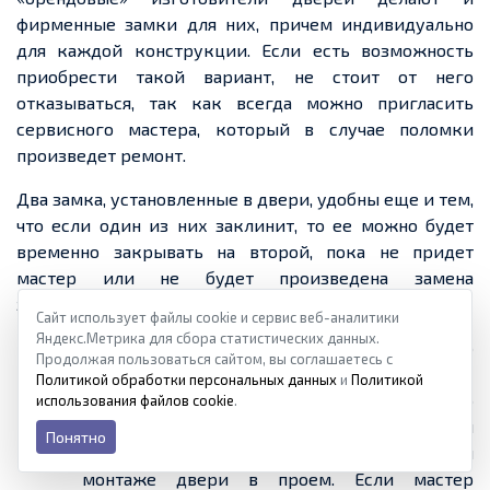
фирменные замки для них, причем индивидуально
для каждой конструкции. Если есть возможность
приобрести такой вариант, не стоит от него
отказываться, так как всегда можно пригласить
сервисного мастера, который в случае поломки
произведет ремонт.
Два замка, установленные в двери, удобны еще и тем,
что если один из них заклинит, то ее можно будет
временно закрывать на второй, пока не придет
мастер или не будет произведена замена
закрывающего устройства.
Сайт использует файлы cookie и сервис веб-аналитики
Яндекс.Метрика для сбора статистических данных.
На металлические двери часто
Продолжая пользоваться сайтом, вы соглашаетесь с
устанавливают сувальдные замки «крабовой»
Политикой обработки персональных данных
и
Политикой
конструкции, которые себя хорошо
использования файлов cookie
.
зарекомендовали. Очень важно, что этот тип
Понятно
замка требует правильной установки при
монтаже двери в проем. Если мастер