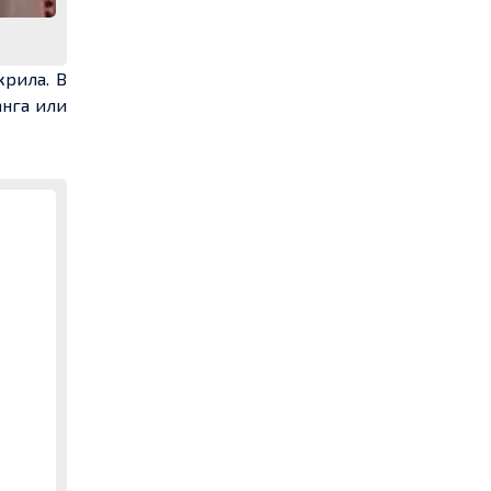
крила. В
анга или