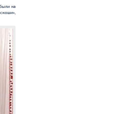
 были на
скоши»,