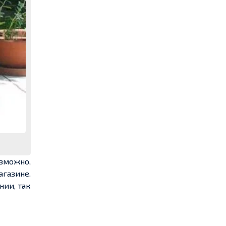
зможно,
агазине.
нии, так