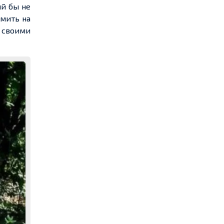
ый бы не
омить на
о своими