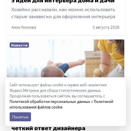
5 идей для интерьера дома и дачи
Хозяйки рассказали, как можно использовать
старые занавески для оформления интерьера
Анна Леонова
5 августа 2026
Новости
Сайт использует файлы cookie и сервис веб-аналитики
Яндекс.Метрика для сбора статистических данных.
Продолжая пользоваться сайтом, вы соглашаетесь с
Политикой обработки персональных данных
и
Политикой
использования файлов cookie
.
Яркие цвета в интерьере детской:
Понятно
для какого возраста подходят —
четкий ответ дизайнера