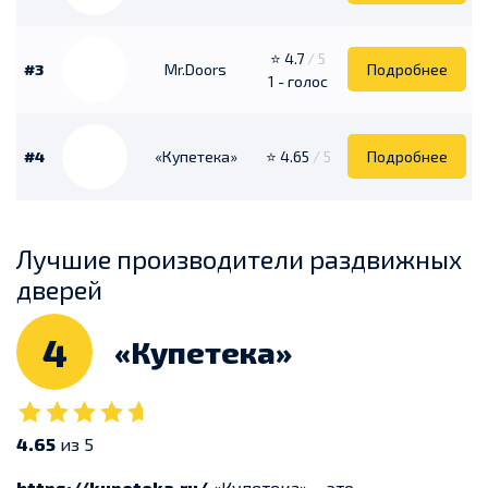
⭐ 4.7
/ 5
#3
Mr.Doors
Подробнее
1 - голос
#4
«Купетека»
⭐ 4.65
/ 5
Подробнее
Лучшие производители раздвижных
дверей
4
«Купетека»
4.65
из 5
https://kupeteka.ru/
«Купетека» – это