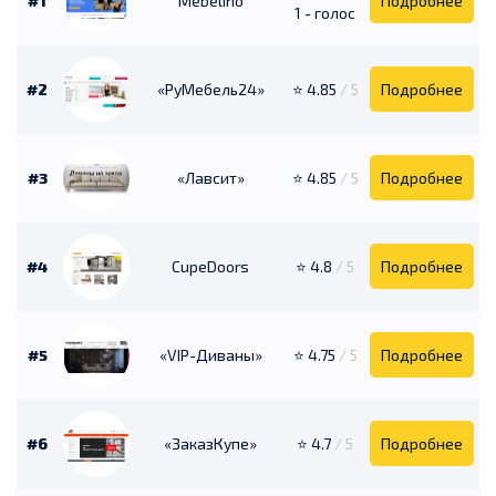
#1
Mebelino
Подробнее
1 - голос
#2
«РуМебель24»
⭐ 4.85
/ 5
Подробнее
#3
«Лавсит»
⭐ 4.85
/ 5
Подробнее
#4
CupeDoors
⭐ 4.8
/ 5
Подробнее
#5
«VIP-Диваны»
⭐ 4.75
/ 5
Подробнее
#6
«ЗаказКупе»
⭐ 4.7
/ 5
Подробнее