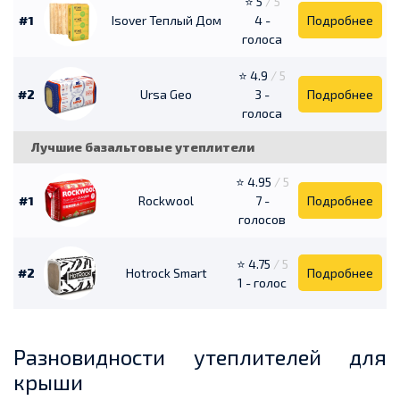
⭐ 5
/ 5
#1
Isover Теплый Дом
4 -
Подробнее
голоса
⭐ 4.9
/ 5
#2
Ursa Geo
3 -
Подробнее
голоса
Лучшие базальтовые утеплители
⭐ 4.95
/ 5
#1
Rockwool
7 -
Подробнее
голосов
⭐ 4.75
/ 5
#2
Hotrock Smart
Подробнее
1 - голос
Разновидности утеплителей для
крыши