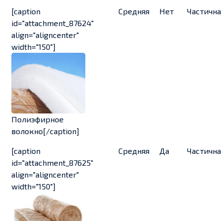
[caption
Средняя
Нет
Частична
id="attachment_87624"
align="aligncenter"
width="150"]
Полиэфирное
волокно[/caption]
[caption
Средняя
Да
Частична
id="attachment_87625"
align="aligncenter"
width="150"]