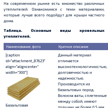
На современном рынке есть множество различных
утеплителей. Ознакомимся с теми материалами,
которые лучше всего подойдут для крыши частного
дома.
Таблица. Основные виды кровельных
утеплителей.
Наименование, фото
Краткое описание
[caption
Данный материал
id="attachment_87623"
отличается
align="aligncenter"
высокотехнологичностью,
width="300"]
долговечностью и
надежностью.
Производится из
базальтовых пород.
Волокна ваты, сплетенные
между собой, имеют
Базальтовая
толщину не более 0,5 мм