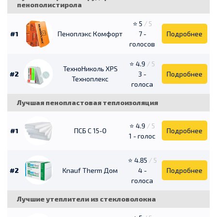
пенополистирола
⭐ 5
/ 5
#1
Пеноплэкс Комфорт
7 -
Подробнее
голосов
⭐ 4.9
/ 5
ТехноНиколь ХРS
#2
3 -
Подробнее
Техноплекс
голоса
Лучшая пенопластовая теплоизоляция
⭐ 4.9
/ 5
#1
ПСБ С 15-О
Подробнее
1 - голос
⭐ 4.85
/ 5
#2
Knauf Therm Дом
4 -
Подробнее
голоса
Лучшие утеплители из стекловолокна