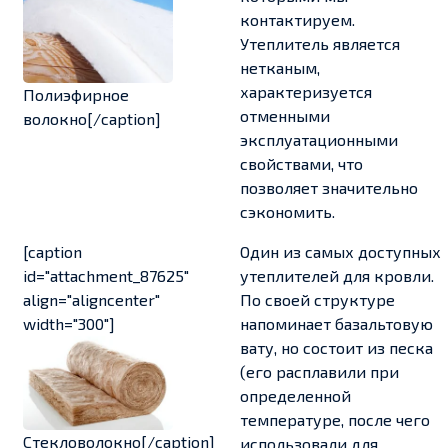
контактируем.
Утеплитель является
нетканым,
характеризуется
Полиэфирное
отменными
волокно[/caption]
эксплуатационными
свойствами, что
позволяет значительно
сэкономить.
[caption
Один из самых доступных
id="attachment_87625"
утеплителей для кровли.
align="aligncenter"
По своей структуре
width="300"]
напоминает базальтовую
вату, но состоит из песка
(его расплавили при
определенной
температуре, после чего
Стекловолокно[/caption]
использовали для