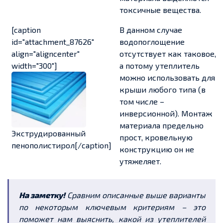
токсичные вещества.
[caption
В данном случае
id="attachment_87626"
водопоглощение
align="aligncenter"
отсутствует как таковое,
width="300"]
а потому утеплитель
можно использовать для
крыши любого типа (в
том числе –
инверсионной). Монтаж
материала предельно
Экструдированный
прост, кровельную
пенополистирол[/caption]
конструкцию он не
утяжеляет.
На заметку!
Сравним описанные выше варианты
по некоторым ключевым критериям – это
поможет нам выяснить, какой из утеплителей