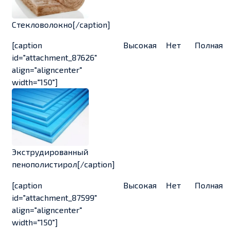
Стекловолокно[/caption]
[caption
Высокая
Нет
Полная
id="attachment_87626"
align="aligncenter"
width="150"]
Экструдированный
пенополистирол[/caption]
[caption
Высокая
Нет
Полная
id="attachment_87599"
align="aligncenter"
width="150"]