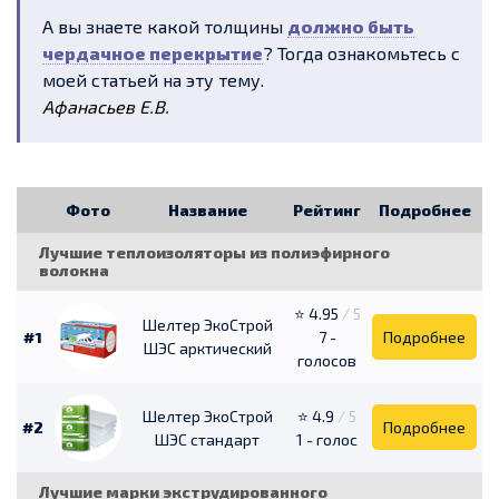
А вы знаете какой толщины
должно быть
чердачное перекрытие
? Тогда ознакомьтесь с
моей статьей на эту тему.
Афанасьев Е.В.
Фото
Название
Рейтинг
Подробнее
Лучшие теплоизоляторы из полиэфирного
волокна
⭐ 4.95
/ 5
Шелтер ЭкоСтрой
#1
7 -
Подробнее
ШЭС арктический
голосов
Шелтер ЭкоСтрой
⭐ 4.9
/ 5
#2
Подробнее
ШЭС стандарт
1 - голос
Лучшие марки экструдированного