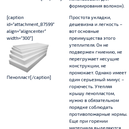
формирования волокон).
[caption
Простота укладки,
id="attachment_87599"
дешевизна и легкость –
align="aligncenter"
вот основные
width="300"]
преимущества этого
утеплителя. Он не
подвержен гниению, не
перегружает несущие
конструкции, не
промокает. Однако имеет
Пенопласт[/caption]
один серьезный минус –
горючесть. Утепляя
крышу пенопластом,
нужно в обязательном
порядке соблюдать
противопожарные нормы.
Еще при горении
материала выделяются