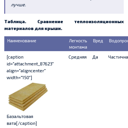
лучше.
Таблица. Сравнение теплоизоляционных
материалов для крыши.
Наименование
Легкость
Вред
Водопро
монтажа
[caption
Средняя
Да
Частична
id="attachment_87623"
align="aligncenter"
width="150"]
Базальтовая
вата[/caption]