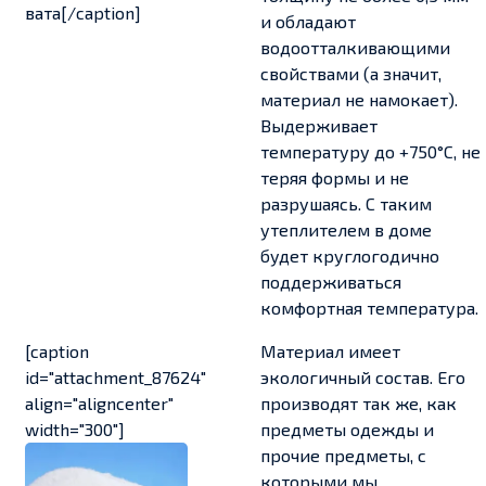
вата[/caption]
и обладают
водоотталкивающими
свойствами (а значит,
материал не намокает).
Выдерживает
температуру до +750°С, не
теряя формы и не
разрушаясь. С таким
утеплителем в доме
будет круглогодично
поддерживаться
комфортная температура.
[caption
Материал имеет
id="attachment_87624"
экологичный состав. Его
align="aligncenter"
производят так же, как
width="300"]
предметы одежды и
прочие предметы, с
которыми мы