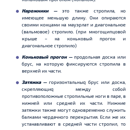
Нарожники —
это также стропила, но
имеющее меньшую длину. Они опираются
своими концами на мауэрлат и диагональное
(вальмовое) стропило. (при
многощипцовой
крыше – на коньковый прогон и
диагональное стропило
)
Коньковый прогон —
продольная доска или
брус, на которую фиксируются стропила в
верхней их части.
Затяжка —
горизонтальныq
брус
или доска
,
скрепляющиq между собой
противоположные стропильные ноги
в паре, в
нижней
или средней их части. Нижние
затяжки также могут одновременно служить
балками чердачного перекрытия. Если же их
устанавливают в средней части стропил, то