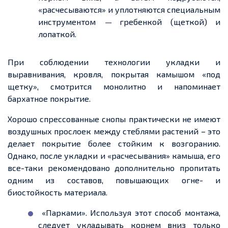
«
расчесываются
» и уплотняются специальным
инструментом
—
гребенкой
(
щеткой
) и
лопаткой
.
При соблюдении технологии укладки и
выравнивания, кровля,
покрытая
камышом «под
щетку
», смотрится монолитно и напоминает
бархатное покрытие.
Хорошо спрессованные снопы практически не имеют
воздушных прослоек между стеблями растений – это
делает покрытие более стойким к возгоранию.
Однако, после укладки и «расчесывания» камыша, его
все-таки
рекомендовано дополнительно пропитать
одним из составов, повышающих
огне
-
и
биостойкость
материала.
«Парками». Используя этот способ монтажа,
следует укладывать корнем вниз только