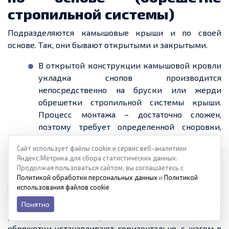
стропильной системы)
Подразделяются камышовые крыши и по своей
основе. Так, они бывают открытыми и закрытыми.
В открытой конструкции камышовой кровли
укладка снопов производится
непосредственно на бруски или жерди
обрешетки
стропильной системы крыши.
Процесс монтажа – достаточно сложен,
поэтому требует
определенной
сноровки,
которую имеют профессиональные
Сайт использует файлы cookie и сервис веб-аналитики
кровельщики, работающие с этим
Яндекс.Метрика для сбора статистических данных.
материалом постоянно.
Продолжая пользоваться сайтом, вы соглашаетесь с
Политикой обработки персональных данных
и
Политикой
использования файлов cookie
.
Стропила в данной конструкции закрепляются так
же, как и для листового кровельного материала, на
Понятно
расстоянии одно от другого обычно в 600 мм. Рейки
обрешетки
устанавливают горизонтально, с шагом в