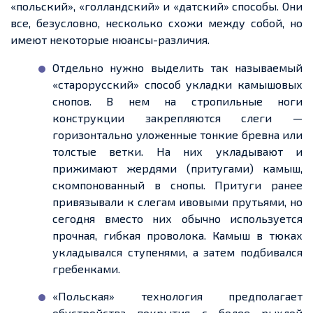
«польский», «голландский» и «датский» способы. Они
все, безусловно, несколько
схожи
между собой, но
имеют некоторые нюансы-различия.
Отдельно нужно выделить
так называемый
«старорусский»
способ укладки камышовых
снопов. В
нем
на стропильные ноги
конструкции закрепляются слеги
—
горизонтально уложенные тонкие бревна или
толстые ветки. На них укладывают и
прижимают жердями (притугами) камыш,
скомпонованный в снопы.
Притуги
ранее
привязывали к слегам ивовыми прутьями, но
сегодня вместо них обычно используется
прочная, гибкая проволока. Камыш в тюках
укладывался ступенями, а затем подбивался
гребенками
.
«
Польская» технология предполагает
обустройства покрытия с более рыхлой