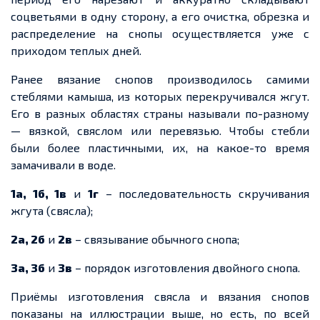
соцветьями в одну сторону, а его очистка, обрезка и
распределение на снопы осуществляется уже с
приходом
теплых
дней.
Ранее вязание
снопов производилось самими
стеблями камыша, из которых перекручивался жгут.
Его в разных областях страны называли по-разному
—
вязкой, свяслом или перевязью. Чтобы стебли
были более пластичными, их, на какое-то время
замачивали в воде.
1а, 1б, 1в
и
1
г
– последовательность скручивания
жгута (свясла);
2а, 2
б
и
2в
– связывание обычного снопа;
3а, 3
б
и
3в
– порядок изготовления двойного снопа.
Приёмы изготовления свясла и вязания снопов
показаны на иллюстрации выше, но есть, по всей