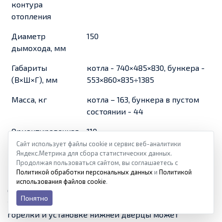
контура
отопления
Диаметр
150
дымохода, мм
Габариты
котла - 740×485×830, бункера -
(В×Ш×Г), мм
553×860×835÷1385
Масса, кг
котла – 163, бункера в пустом
состоянии - 44
Ориентировочная
110
стоимость
Сайт использует файлы cookie и сервис веб-аналитики
Яндекс.Метрика для сбора статистических данных.
комплекта, тыс.
Продолжая пользоваться сайтом, вы соглашаетесь с
руб.
Политикой обработки персональных данных
и
Политикой
использования файлов cookie
.
Сам по себе котел – универсальный
Понятно
твердотопливный. То есть при демонтаже пеленой
горелки и установке нижней дверцы может