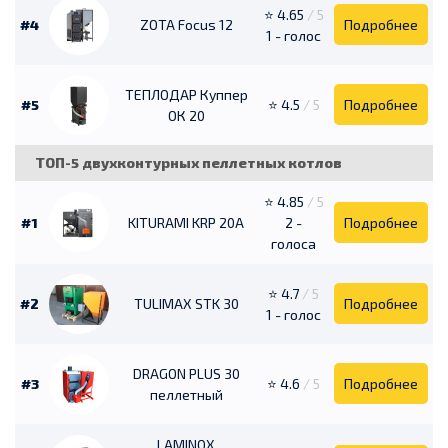
⭐ 4.65
/ 5
#4
ZOTA Focus 12
Подробнее
1 - голос
ТЕПЛОДАР Куппер
#5
⭐ 4.5
/ 5
Подробнее
ОК 20
ТОП-5 двухконтурных пеллетных котлов
⭐ 4.85
/ 5
#1
KITURAMI KRP 20А
2 -
Подробнее
голоса
⭐ 4.7
/ 5
#2
TULIMAX STK 30
Подробнее
1 - голос
DRAGON PLUS 30
#3
⭐ 4.6
/ 5
Подробнее
пеллетный
LAMINOX