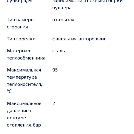
бункера, м³
зависимости от схемы сборки
бункера
Тип камеры
открытая
сгорания
Тип горелки
факельная, авторозжиг
Материал
сталь
теплообменника
Максимальная
95
температура
теплоносителя,
℃
Максимальное
2
давление в
контуре
отопления, бар