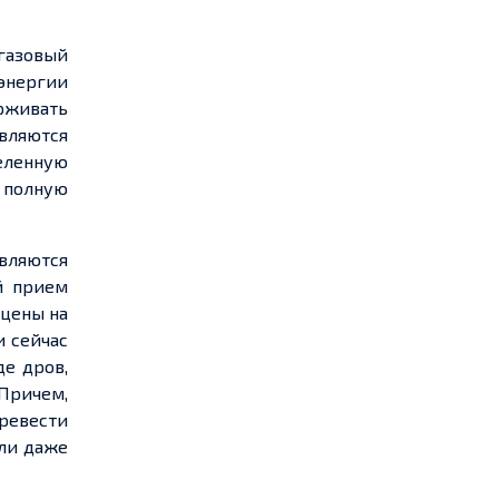
газовый
оэнергии
рживать
вляются
еленную
а полную
вляются
й прием
 цены на
и сейчас
е дров,
Причем,
еревести
ли даже