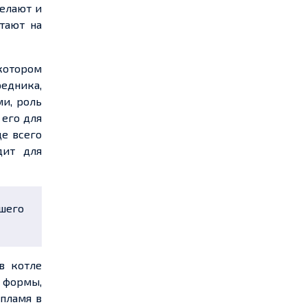
делают и
тают на
 котором
едника,
ми, роль
 его для
е всего
дит для
ашего
в котле
 формы,
 пламя в