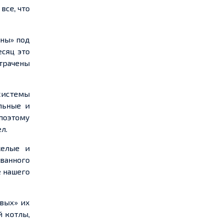
все, что
ены» под
есяц это
отрачены
системы
льные и
 поэтому
л.
желые и
ованного
е нашего
вых» их
й котлы,