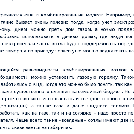
тречаются еще и комбинированные модели. Например, 
тание бывает очень полезно тогда, когда учет электр
ному. Днем можно греть дом газом, а ночью подде
ообразно использовать в дачных домах, где люди поя
 электрическая часть котла будет поддерживать опред
не замерз, а по приезду хозяев уже можно подключать н
ающейся разновидности комбинированных котлов я
обходимости можно установить газовую горелку. Тако
 заботились о КПД. Тогда это можно было понять, так как
ывали существенного влияния на семейный бюджет. Но 
орые позволяют использовать и твердое топливо в вид
ернизации), а также газа и даже жидкого топлива. 
аботать как на газе, так и на солярке – надо просто п
теля. Чаще всего такие «всеядные» котлы имеют две и
 что сказывается на габаритах.