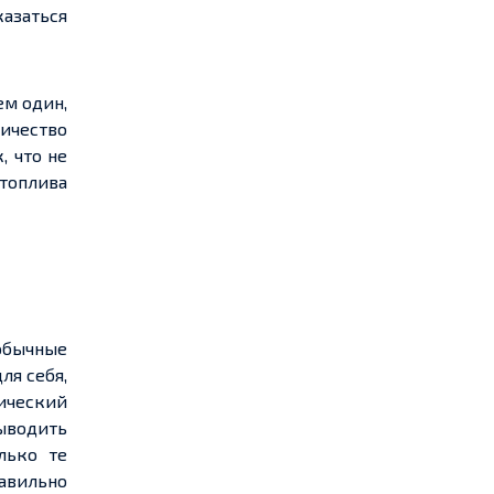
азаться
ем один,
ичество
, что не
топлива
обычные
ля себя,
нический
выводить
лько те
равильно