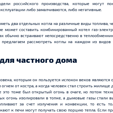
дели российского производства, которые могут пок
эксплуатации либо замалчиваются, либо негативные.
меть два отдельных котла на различные виды топлива, ч
ие может составить комбинированный котел газ-электр
ах обычно встраивают непосредственно в теплообменник
ы предлагаем рассмотреть котлы на каждом из видов 
для частного дома
века, которым он пользуется испокон веков являются 
гнем от костра, а когда человек стал строить жилище д
е это тоже был открытый огонь в очаге, но потом тех
рых огонь изолировали в топке, а дымовые газы стали 
апливают за счет излучения и конвекции, то есть то
ают к печи могут получать свою порцию тепла. Если п