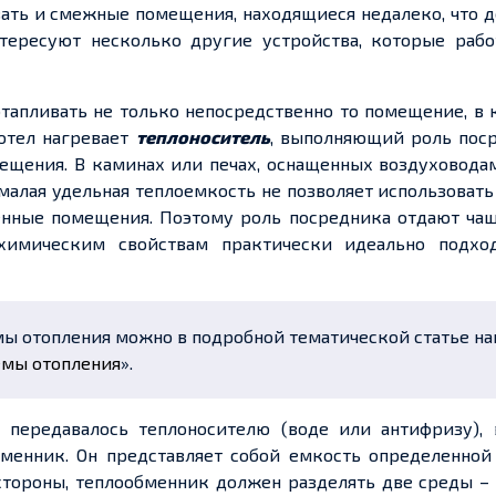
вать и смежные помещения, находящиеся недалеко, что 
тересуют несколько другие устройства, которые рабо
 отапливать не только непосредственно то помещение, в
котел нагревает
теплоноситель
, выполняющий роль поср
ещения. В каминах или печах, оснащенных воздуховода
малая удельная теплоемкость не позволяет использовать
енные помещения. Поэтому роль посредника отдают чащ
химическим свойствам практически идеально подхо
емы отопления можно в подробной тематической статье н
емы отопления
».
а передавалось теплоносителю (воде или антифризу), 
бменник. Он представляет собой емкость определенной
стороны, теплообменник должен разделять две среды –