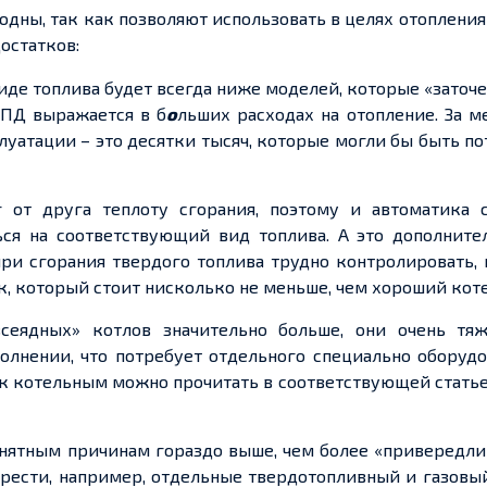
дны, так как позволяют использовать в целях отопления 
остатков:
иде топлива будет всегда ниже моделей, которые «заточ
КПД выражается в б
о
льших расходах на отопление. За м
луатации – это десятки тысяч, которые могли бы быть п
 от друга теплоту сгорания, поэтому и автоматика 
ься на соответствующий вид топлива. А это дополните
при сгорания твердого топлива трудно контролировать,
 который стоит нисколько не меньше, чем хороший коте
сеядных» котлов значительно больше, они очень тя
олнении, что потребует отдельного специально оборуд
 к котельным можно прочитать в соответствующей стать
нятным причинам гораздо выше, чем более «привередли
брести, например, отдельные твердотопливный и газовы