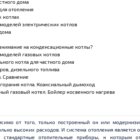
стного дома
для отопления
х котлах
 моделей электрических котлов
 дома
 внимание на конденсационные котлы?
 моделей газовых котлов
ного котла для частного дома
дров, дизельного топлива
. Сравнение
сгорания котла. Коаксиальный дымоход
ый газовый котел. Бойлер косвенного нагрева
исимо от того, только построенный он или модерниз
льно высоких расходов. И система отопления является 
и стандартные отопительные приборы, к которым от