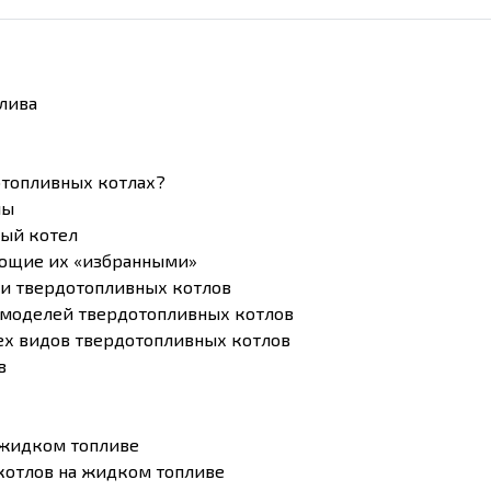
лива
отопливных котлах?
лы
ный котел
ающие их «избранными»
ии твердотопливных котлов
 моделей твердотопливных котлов
ех видов твердотопливных котлов
в
 жидком топливе
котлов на жидком топливе