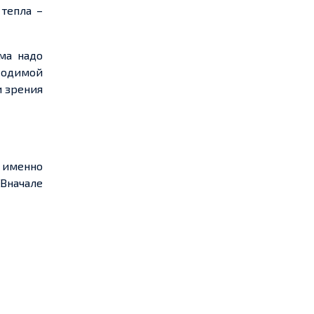
 тепла –
ма надо
ходимой
и зрения
я именно
 Вначале