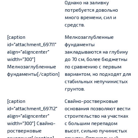
Однако на заливку
потребуется довольно
много времени, сил и
средств.
[caption
Мелкозаглубленные
id="attachment_69711"
фундаменты
align="aligncenter"
закладываются на глубину
width="300"]
до 70 см, более бюджетны
Мелкозаглубленные
по сравнению с первым
фундаменты[/caption]
вариантом, но подходят для
стабильных непучинистых
грунтов.
[caption
Свайно-ростверковые
id="attachment_69712"
основания позволяют вести
align="aligncenter"
строительство на участках
width="300"]
Свайно-
с большим перепадом
ростверковые
высот, сильно пучинистых
основания[/caption]
грунтах. Оптимальный