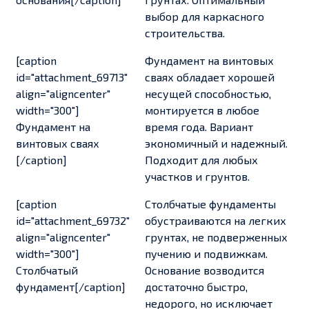
выбор для каркасного
строительства.
[caption
Фундамент на винтовых
id="attachment_69713"
сваях обладает хорошей
align="aligncenter"
несущей способностью,
width="300"]
монтируется в любое
Фундамент на
время года. Вариант
винтовых сваях
экономичный и надежный.
[/caption]
Подходит для любых
участков и грунтов.
[caption
Столбчатые фундаменты
id="attachment_69732"
обустраиваются на легких
align="aligncenter"
грунтах, не подверженных
width="300"]
пучению и подвижкам.
Столбчатый
Основание возводится
фундамент[/caption]
достаточно быстро,
недорого, но исключает