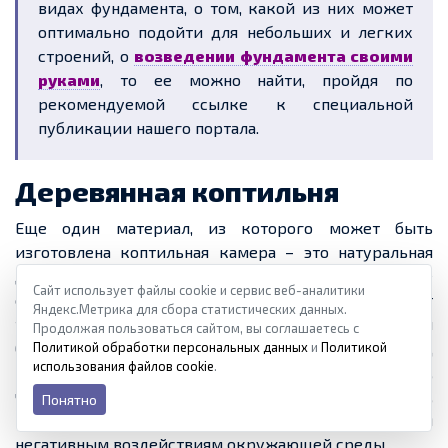
видах фундамента, о том, какой из них может
оптимально подойти для небольших и легких
строений, о
возведении фундамента своими
руками
, то ее можно найти, пройдя по
рекомендуемой ссылке к специальной
публикации нашего портала.
Деревянная коптильня
Еще один материал, из которого может быть
изготовлена коптильная камера – это натуральная
древесина, которая является экологически чистой, не
Сайт использует файлы cookie и сервис веб-аналитики
создает неприятных запахов и не выделяет
Яндекс.Метрика для сбора статистических данных.
токсичных испарений. Для постройки коптильни
Продолжая пользоваться сайтом, вы соглашаетесь с
больше всего подойдет древесина лиственных пород
Политикой обработки персональных данных
и
Политикой
использования файлов cookie
.
– ольха, дуб, груша, вишня, яблоня и другие. Главное,
чтобы сам материал имел плотную структуру,
Понятно
которая будет хорошо противостоять различным
негативным воздействиям окружающей среды.