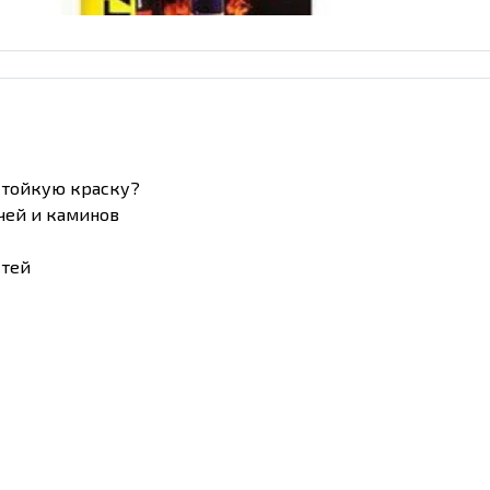
стойкую краску?
чей и каминов
стей