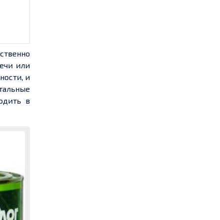
ственно
печи или
ности, и
тальные
одить в