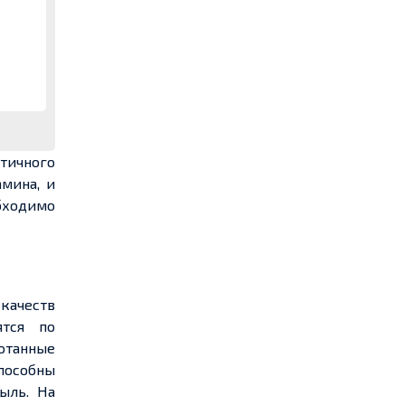
тичного
мина, и
обходимо
 качеств
ятся по
отанные
пособны
ыль. На