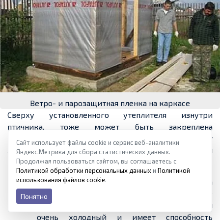
Ветро- и парозащитная пленка на каркасе
Сверху установленного утеплителя изнутри
птичника,
тоже
может быть закреплена
пароизоляционная
пленка
-
там она тоже не будет
Сайт использует файлы cookie и сервис веб-аналитики
лишней. А уже сверху закрепляется деревянная
Яндекс.Метрика для сбора статистических данных.
Продолжая пользоваться сайтом, вы соглашаетесь с
вагонка или иная натуральная обшивка.
Политикой обработки персональных данных
и
Политикой
использования файлов cookie
.
Стены могут быть возведены и из кирпича
или камня. Такие постройки более
Понятно
долговечны и
надежны
, но этот материал
очень холодный и имеет способность