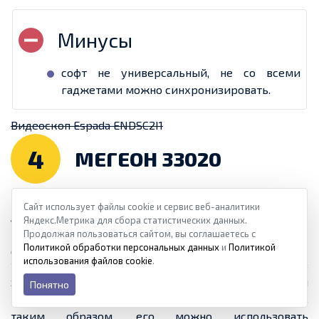
софт не универсальный, не со всеми
гаджетами можно синхронизировать.
Видеоскоп Espada ENDSC2I1
4
МЕГЕОН 33020
Сайт использует файлы cookie и сервис веб-аналитики
4.85
из 5
Яндекс.Метрика для сбора статистических данных.
Продолжая пользоваться сайтом, вы соглашаетесь с
Данная модель часто используется на станциях
Политикой обработки персональных данных
и
Политикой
использования файлов cookie
.
технического обслуживания. Она простая в
эксплуатации и обладает неплохими
Понятно
характеристиками. Кабель 2 метра, диаметр 7 м.
таким образом, его можно использовать