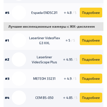
#5
Espada ENDSC2I1
⭐ 4.8
/ 5
Подробнее
Лучшие инспекционные камеры с ЖК-дисплеем
Laserliner VideoFlex
#1
⭐ 5
/ 5
Подробнее
G3 XXL
Laserliner
#2
⭐ 4.95
/ 5
Подробнее
VideoScope Plus
#3
МЕГЕОН 33231
⭐ 4.9
/ 5
Подробнее
#4
CEM BS-050
⭐ 4.85
/ 5
Подробнее