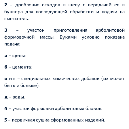
2
– дробление отходов в щепу с передачей ее в
бункера для последующей обработки и подачи на
смеситель.
3
– участок приготовления арболитовой
формовочной массы. Буками условно показана
подача:
а
– щепы;
б
– цемента;
в
и
г
– специальных химических добавок (их может
быть и больше);
д
– воды.
4
– участок формовки арболитовых блоков.
5
– первичная сушка сформованных изделий.