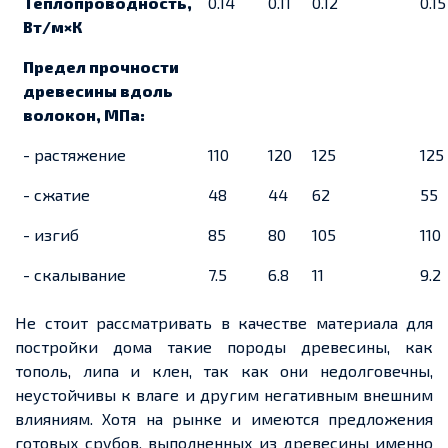
Теплопроводность,
0.14
0.11
0.12
0.15
Вт/м×К
Предел прочности
древесины вдоль
волокон, МПа:
- растяжение
110
120
125
125
- сжатие
48
44
62
55
- изгиб
85
80
105
110
- скалывание
7.5
6.8
11
9.2
Не стоит рассматривать в качестве материала для
постройки дома такие породы древесины, как
тополь, липа и клен, так как они недолговечны,
неустойчивы к влаге и другим негативным внешним
влияниям. Хотя на рынке и имеются предложения
готовых срубов, выполненных из древесины именно