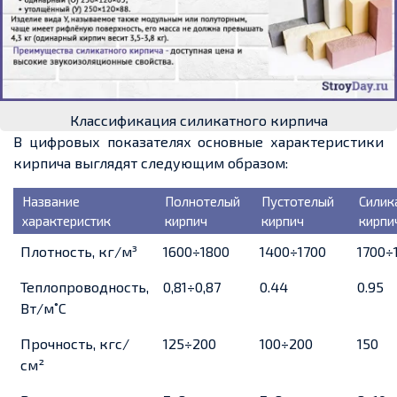
Классификация силикатного кирпича
В цифровых показателях основные характеристики
кирпича выглядят следующим образом:
Название
Полнотелый
Пустотелый
Силик
характеристик
кирпич
кирпич
кирпи
Плотность, кг/м³
1600÷1800
1400÷1700
1700÷
Теплопроводность,
0,81÷0,87
0.44
0.95
Вт/м˚С
Прочность, кгс/
125÷200
100÷200
150
см²