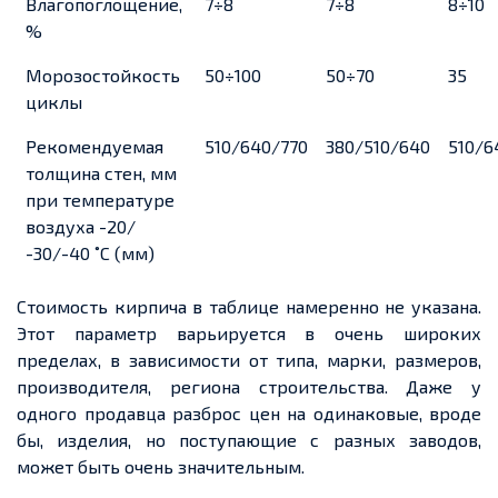
Влагопоглощение,
7÷8
7÷8
8÷10
%
Морозостойкость
50÷100
50÷70
35
циклы
Рекомендуемая
510/640/770
380/510/640
510/6
толщина стен, мм
при температуре
воздуха -20/
-30/-40 ˚С (мм)
Стоимость кирпича в таблице намеренно не указана.
Этот параметр варьируется в очень широких
пределах, в зависимости от типа, марки, размеров,
производителя, региона строительства. Даже у
одного продавца разброс цен на одинаковые, вроде
бы, изделия, но поступающие с разных заводов,
может быть очень значительным.