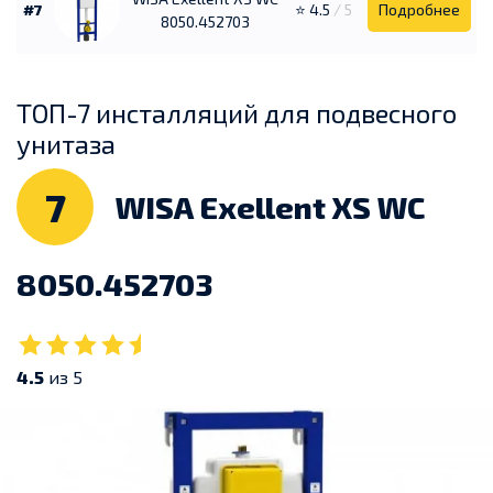
#7
⭐ 4.5
/ 5
Подробнее
8050.452703
ТОП-7 инсталляций для подвесного
унитаза
7
WISA Exellent XS WC
8050.452703
4.5
из 5