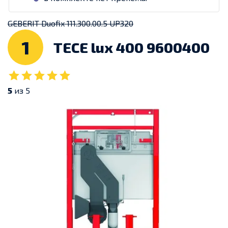
GEBERIT Duofix 111.300.00.5 UP320
1
TECE lux 400 9600400
5
из 5