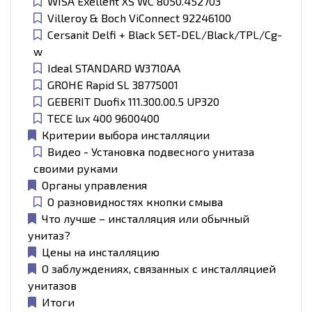
WISA Exellent XS WC 8050.452703
Villeroy & Boch ViConnect 92246100
Cersanit Delfi + Black SET-DEL/Black/TPL/Cg-
w
Ideal STANDARD W3710AA
GROHE Rapid SL 38775001
GEBERIT Duofix 111.300.00.5 UP320
TECE lux 400 9600400
Критерии выбора инсталляции
Видео - Установка подвесного унитаза
своими руками
Органы управления
О разновидностях кнопки смыва
Что лучше – инсталляция или обычный
унитаз?
Цены на инсталляцию
О заблуждениях, связанных с инсталляцией
унитазов
Итоги