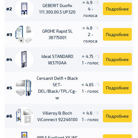
⭐ 4.9
/ 5
GEBERIT Duofix
#2
4 -
Подробнее
111.300.00.5 UP320
голоса
⭐ 4.8
/ 5
GROHE Rapid SL
#3
2 -
Подробнее
38775001
голоса
Ideal STANDARD
⭐ 4.75
/ 5
#4
Подробнее
W3710AA
1 - голос
Cersanit Delfi + Black
SET-
⭐ 4.65
/ 5
#5
Подробнее
DEL/Black/TPL/Cg-
1 - голос
w
Villeroy & Boch
⭐ 4.6
/ 5
#6
Подробнее
ViConnect 92246100
1 - голос
WISA Exellent XS WC