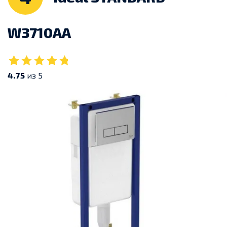
W3710AA
4.75
из 5