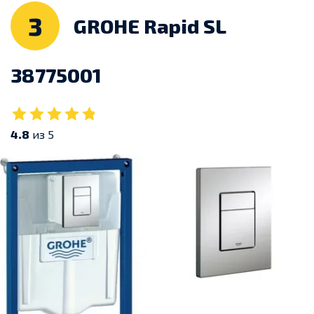
3
GROHE Rapid SL
38775001
4.8
из 5