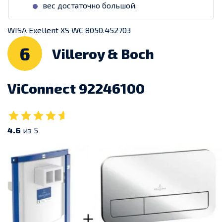
вес достаточно большой.
WISA Exellent XS WC 8050.452703
6
Villeroy & Boch
ViConnect 92246100
4.6
из 5