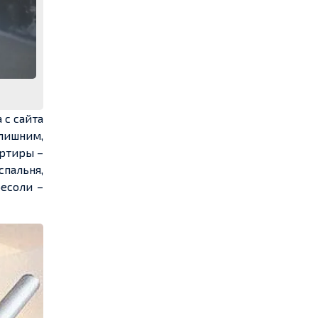
 с сайта
лишним,
артиры –
спальня,
ресоли –