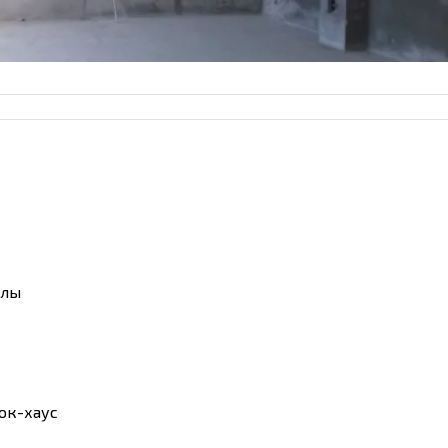
алы
ок-хаус