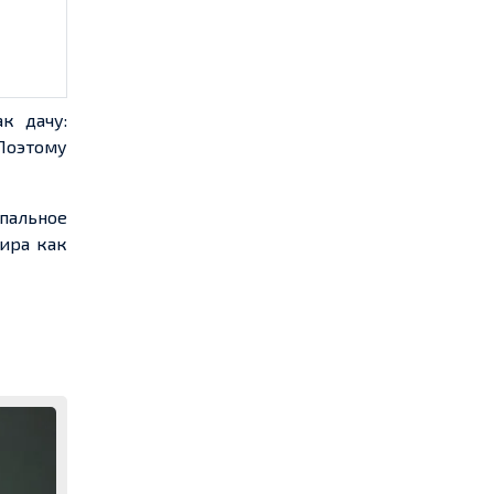
к дачу:
Поэтому
пальное
тира как