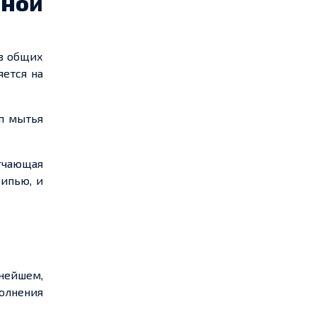
ной
 в общих
ется на
п мытья
ягчающая
кипью, и
ьнейшем,
полнения