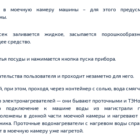
тся в моечную камеру машины – для этого предус
ны.
сек заливается жидкое, засыпается порошкообраз
ее средство.
ья посуды и нажимается кнопка пуска прибора.
тельства пользователя и проходит незаметно для него.
 при этом, проходя, через контейнер с солью, вода смягч
ю электронагревателей — они бывают проточными и ТЭН
но подключение к машине воды из магистрали г
положены в донной части моечной камеры и нагревают 
ника. Проточные водонагреватели с нагревом воды спр
ет в моечную камеру уже нагретой.