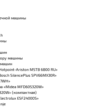
оечной машины
ch
ины
ашин
бору машины
 машин
otpoint-Ariston MSTB 6B00 RU»
osch SilencePlus SPV66MX30R»
77WH»
на «Midea MFD60S320W»
320W» (компактная)
lectrolux ESF2400OS»
nje