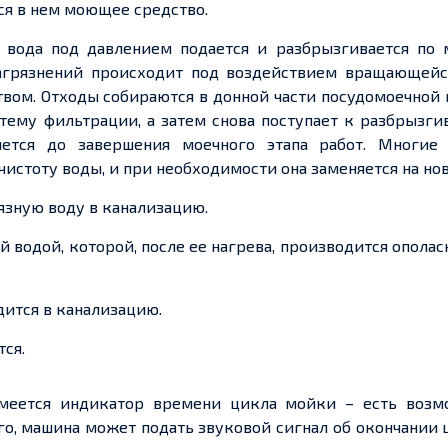
ся в нем моющее средство.
 вода под давлением подается и разбрызгивается по 
агрязнений происходит под воздействием вращающейс
ом. Отходы собираются в донной части посудомоечной 
стему фильтрации, а затем снова поступает к разбрызги
яется до завершения моечного этапа работ. Многие
стоту воды, и при необходимости она заменяется на но
язную воду в канализацию.
й водой, которой, после ее нагрева, производится опола
дится в канализацию.
ся.
меется индикатор времени цикла мойки – есть возм
го, машина может подать звуковой сигнал об окончании 