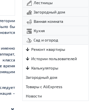
Лестницы
Загородный дом
тегории
Ванная комната
было бы
Кухня
ановится
Сад и огород
 именно
Ремонт квартиры
ппарат,
Истории пользователей
 класса
ше время
Калькуляторы
номящим
Загородный дом
Товары с AliExpress
следует
кация –
Новости