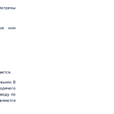
мотрены
ное или
ается.
овыми. В
орячего
воду по
авляются