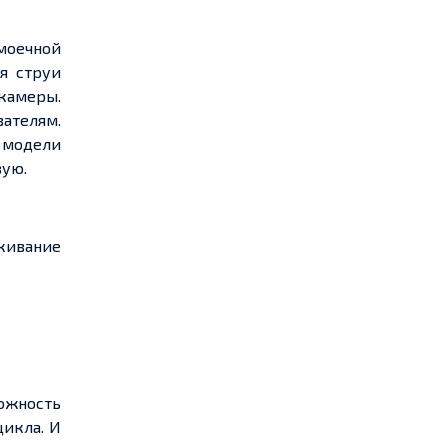
моечной
я струи
камеры.
вателям.
 модели
вую.
скивание
ожность
цикла. И