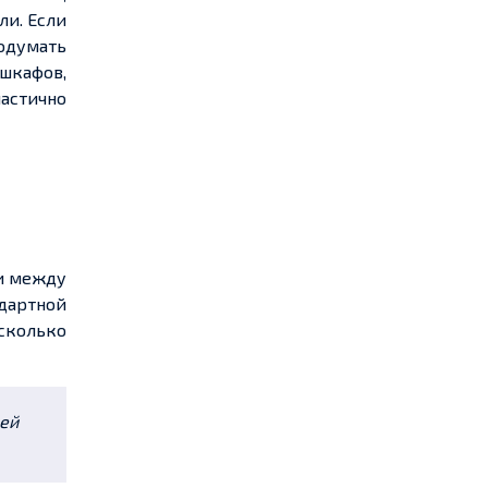
ли. Если
родумать
 шкафов,
частично
 и между
дартной
сколько
шей