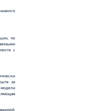
икакого
ции, по
ваемыми
лекте с
тически
рыта за
 модели
авляющая
ашиной,