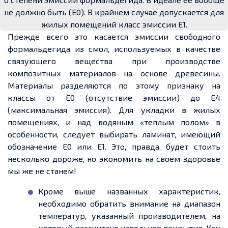
не должно быть (Е0). В крайнем случае допускается для
жилых помещений класс эмиссии Е1.
Прежде всего это касается эмиссии свободного
формальдегида из смол, используемых в качестве
связующего вещества при производстве
композитных материалов на основе древесины
.
Материалы разделяются по этому признаку на
классы от
Е
0 (отсутствие эмиссии) до
Е
4
(максимальная эмиссия). Для укладки в жилых
помещениях, и над водяным «
теплым
полом» в
особенности, следует выбирать ламинат, имеющий
обозначение
Е
0 или
Е
1. Это, правда, будет стоить
несколько дороже, но экономить на
своем
здоровье
мы же не станем!
Кроме выше названных характеристик,
необходимо обратить внимание на диапазон
температур, указанный производителем, на
который рассчитано напольное покрытие. Как