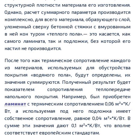
структурной плотности материала его изготовления.
Однако,
расчет
суммарного параметра производится
комплексно, для всего материала, образующего слой,
уложенный сверху бетонной стяжки с вмурованным
в ней кон туром «
теплого
пола».— это касается
, как
самого ламината, так и подложки, без которой его
настил не производится.
После того как
термическое сопротивление каждого
из материалов, используемых для обустройства
покрытия «водяного пола», будут определены, их
значения суммируются. Полученный результат будет
показателем сопротивления теплопередаче
напольного покрытия. Например, был
приобретен
ламинат
с термическим сопротивлением 0,06 м²×°K/
Вт, а используемая под него подложка имеет
собственное сопротивление, равное 0,04 м²×°K/Вт. В
сумме эти значения дают 0,1 м²×°K/Вт, что вполне
соответствует европейским стандартам.