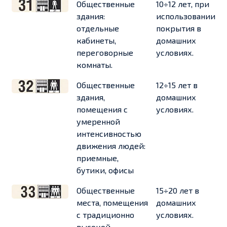
Общественные
10÷12 лет, при
здания:
использовании
отдельные
покрытия в
кабинеты,
домашних
переговорные
условиях.
комнаты.
Общественные
12÷15 лет в
здания,
домашних
помещения с
условиях.
умеренной
интенсивностью
движения людей:
приемные,
бутики, офисы
Общественные
15÷20 лет в
места, помещения
домашних
с традиционно
условиях.
высокой