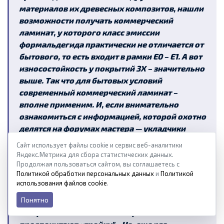
материалов их древесных композитов, нашли
возможности получать коммерческий
ламинат, у которого класс эмиссии
формальдегида практически не отличается от
бытового, то есть входит в рамки
Е
0 –
Е
1. А вот
износостойкость у покрытий
3Х
– значительно
выше. Так что для бытовых условий
современный коммерческий ламинат –
вполне применим. И, если внимательно
ознакомиться с информацией, которой охотно
делятся на форумах
мастера — укладчики
полов,
практически
универсальным
Сайт использует файлы cookie и сервис веб-аналитики
материалом для жилых домов и квартир
Яндекс.Метрика для сбора статистических данных.
становится ламинат 32 класса.
Кстати,
Продолжая пользоваться сайтом, вы соглашаетесь с
Политикой обработки персональных данных
и
Политикой
большинство производителей и вовсе изъяло
использования файлов cookie
.
из ассортимента выпускаемой продукции
Понятно
ламинат 2Х - в связи с малой
востребованностью. Все потребители