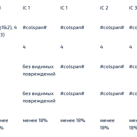
1
IC 1
IC 1
IC 2
IC 3
.1&2), 4
#colspan#
#colspan#
#colspan#
#c
 3)
4
4
4
4
без видимых
#colspan#
#colspan#
#c
повреждений
без видимых
#colspan#
#colspan#
#c
повреждений
нее
менее 18%
менее 18%
менее
ме
0%
18%
18