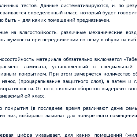
личных тестов. Данные систематизируются, и, по
резу
сваивается
определенный
класс, который будет говорит
ло быть
-
для каких помещений предназначен.
ние на влагостойкость, различные механические возд
ень шумности при передвижении по нему в обуви на каб
осостойкость материала обязательно включается «Табе
гмент ламината, установленный в специальный 
ивным покрытием. При этом замеряется количество об
 износ
, (
процарапывание защитного слоя), а затем и г
екоративности.
От того
, сколько оборотов выдержит кон
аиваемый ей класс.
го покрытия (в последнее время различают даже семь
из них, выбирают ламинат для конкретного помещения,
ервая цифра указывает, для каких помещений (жи