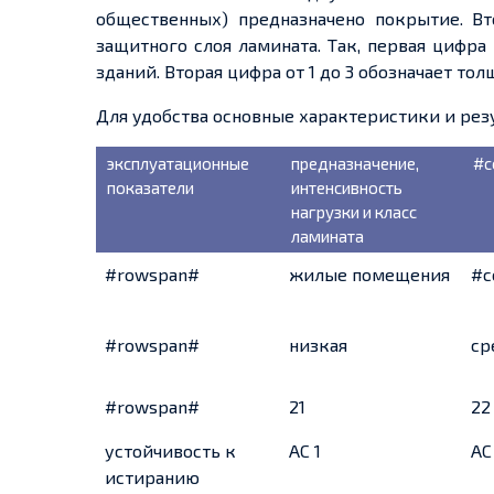
общественных) предназначено покрытие. Вт
защитного слоя ламината. Так, первая цифра
зданий. Вторая цифра от 1 до 3 обозначает т
Для удобства основные характеристики и рез
эксплуатационные
предназначение,
#c
показатели
интенсивность
нагрузки и класс
ламината
#rowspan#
жилые помещения
#c
#rowspan#
низкая
ср
#rowspan#
21
22
устойчивость к
АС 1
АС
истиранию