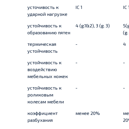
усточивость к
IC 1
IC 
ударной нагрузке
устойчивость к
4 (g.1&2), 3 (g. 3)
5(g
образованию пятен
(g.
термическая
-
4
устойчивость
устойчивость к
-
-
воздействию
мебельных ножек
устойчивость к
-
-
роликовым
колесам мебели
коэффициент
менее 20%
ме
разбухания
2