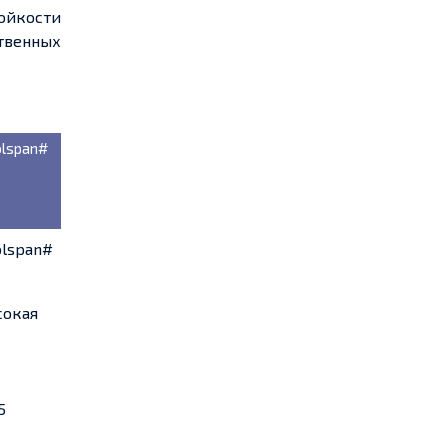
ойкости
ственных
lspan#
olspan#
сокая
5