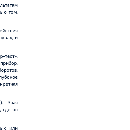
льтатам
ь о том,
ействия
луках, и
р-тест»,
прибор,
оротов,
лубокое
кретная
).
Зная
 где он
лых или