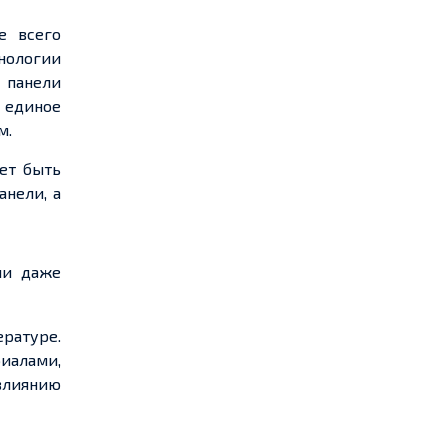
е всего
нологии
 панели
 единое
м.
ет быть
нели, а
ли даже
ературе.
иалами,
влиянию