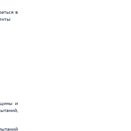
раться в
нты:
лщины и
ытаний,
пытаний