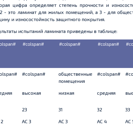
орая цифра определяет степень прочности и износост
 2 - это ламинат для жилых помещений, а 3 - для обще
олщину и износостойкость защитного покрытия.
ультаты испытаний ламината приведены в таблице:
olspan#
#colspan#
#colspan#
#colspan#
#co
olspan#
#colspan#
общественные
#colspan#
#c
помещения
едняя
высокая
низкая
средняя
вы
23
31
32
33
 2
АС 3
АС 3
АС 4
АС 