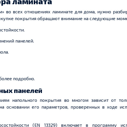
ора ламината
м» во всех отношениях ламинате для дома, нужно разби
покупке покрытия обращают внимание на следующие
моме
остойкости.
нений панелей.
ола.
более подробно.
ных панелей
виям напольного покрытия во многом зависит от то
 на основании его параметров, проверенных
в ходе
исп
осостойкости (EN 13329) включает в программу ис