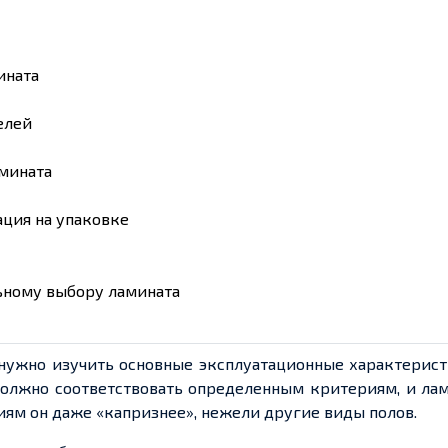
ината
елей
амината
ция на упаковке
ьному выбору ламината
, нужно изучить основные эксплуатационные характерис
должно соответствовать
определенным
критериям, и лам
иям он даже «капризнее», нежели другие виды полов.