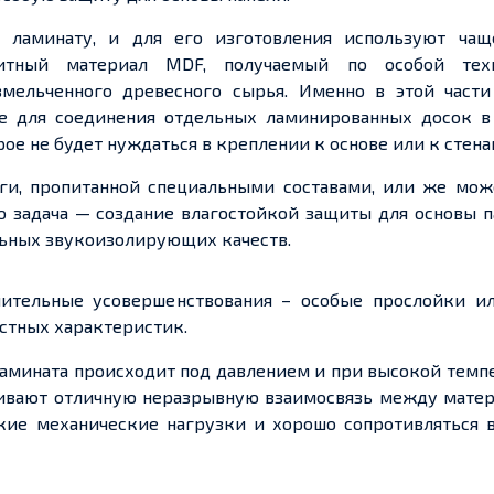
ламинату, и для его изготовления используют чащ
итный материал MDF, получаемый по особой тех
змельченного
древесного сырья. Именно в этой части
е для соединения отдельных ламинированных досок в
рое
не будет нуждаться в креплении к основе или к стена
ги, пропитанной специальными составами, или же мож
го
задача — создание
влагостойкой защиты для основы па
ьных звукоизолирующих качеств.
ительные усовершенствования – особые прослойки и
стных характеристик.
амината происходит под давлением и при высокой темп
ивают отличную неразрывную взаимосвязь между матер
кие механические нагрузки и хорошо сопротивляться 