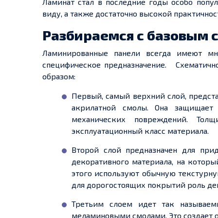
Ламинат стал в последние годы особо попу
виду, а также достаточно высокой практичнос
Разбираемся с базовым 
Ламинированные панели всегда имеют м
специфическое предназначение.
Схематичн
образом:
Первый, самый верхний слой, предст
акрилатной смолы. Она защищает
механических повреждений. Тол
эксплуатационный класс материала.
Второй слой предназначен для
прид
декоративного материала, на котор
этого используют обычную текстурну
для дорогостоящих покрытий роль дек
Третьим слоем
идет
так называем
меламиновыми
смолами. Это
создает
о