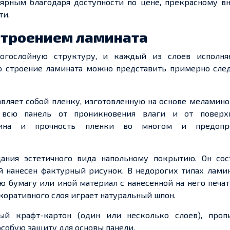
лярным благодаря доступности по цене, прекрасному в
ти.
строением ламината
ногослойную структуру, и каждый из
слоев
исполн
о строение ламината можно представить примерно сл
авляет собой
пленку
, изготовленную на основе
меламино
 всю панель от проникновения влаги и от поверх
щина и прочность
пленки
во многом и предопре
ания
эстетичного вида напольному покрытию. Он сос
ый
нанесен
фактурный рисунок. В недорогих типах ламин
ю бумагу или иной материал с
нанесенной
на него печат
оративного слоя играет натуральный шпон.
ый крафт-картон (один или несколько
слоев
),
проп
собую защиту для основы панели.