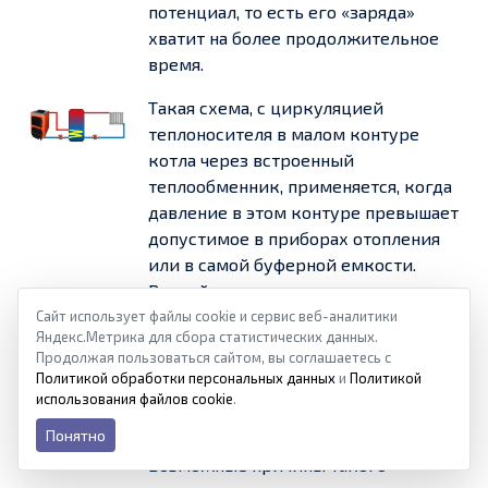
потенциал, то есть его «заряда»
хватит на более продолжительное
время.
Такая схема, с циркуляцией
теплоносителя в малом контуре
котла через встроенный
теплообменник, применяется, когда
давление в этом контуре превышает
допустимое в приборах отопления
или в самой буферной емкости.
Второй вариант – в котле и в
контурах отопления применены
Сайт использует файлы cookie и сервис веб-аналитики
Яндекс.Метрика для сбора статистических данных.
разные теплоносители.
Продолжая пользоваться сайтом, вы соглашаетесь с
Политикой обработки персональных данных
и
Политикой
Исходные условия аналогичны схеме
использования файлов cookie
.
№3, но применен внешний
Понятно
теплообменник.
Возможные причины такого