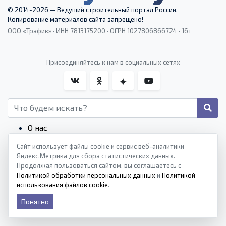
© 2014-2026 — Ведущий строительный портал России.
Копирование материалов сайта запрещено!
ООО «Трафик» · ИНН 7813175200 · ОГРН 1027806866724 · 16+
Присоединяйтесь к нам в социальных сетях
О нас
Редакция
Сайт использует файлы cookie и сервис веб-аналитики
Контакты
Яндекс.Метрика для сбора статистических данных.
Редакционные стандарты
Продолжая пользоваться сайтом, вы соглашаетесь с
Пользовательское соглашение
Политикой обработки персональных данных
и
Политикой
использования файлов cookie
.
Монетизация сайтов
Политика конфиденциальности
Понятно
Политика cookies